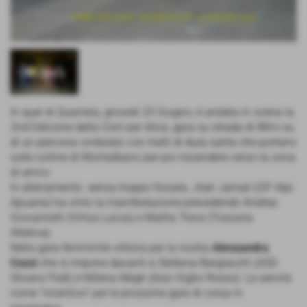
In quel di Quarrata, giovedì 25 Giugno, è andata in scena la
2nd Edizione della Corri per Alice, gara su strada di 8Km su
di un percorso ondulato con tratti di dura salita che portano
sulle colline di Montalbano per poi riscendere verso la zona
di arrivo.
In allenamento. senza troppo forzare, Jilali Jamali (GP Alpi
Apuane) ha vinto la manifestazione precedendo Andrea
Giovannelli (Virtus Lucca) e Mattia Treve (Toscana
Atletica).
Nella gara femminile vittoria per la nostra
Alessandra
Cozzi
che si impone davanti a Stefania Bargiacchi (ASD
Silvano Fedi) e Milena Megli (Assi Giglio Rosso). Le servirà
come "incentivo" per le prossime gare di corsa in