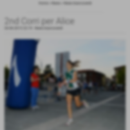
Home
>
News
>
News biancoverdi
2nd Corri per Alice
26-06-2015 22:19
-
News biancoverdi