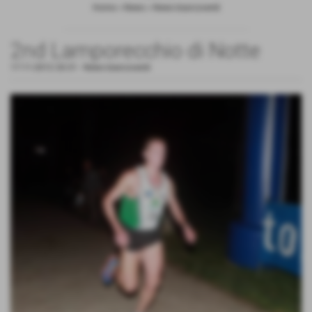
Home
>
News
>
News biancoverdi
2nd Lamporecchio di Notte
17-11-2012 20:31
-
News biancoverdi