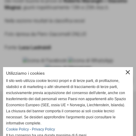
Dei nostri buone le prove di
Roberto Maranghi
e
Giacomo
Mugnai
, giunti rispettivamente 13th e 25th Ass.ti.
Nella sezione risultati la classifica excel.
Foto ripresa da Piero Giacomelli ONLUS
Fonte:
Luca Lastraioli
close
Utilizziamo i cookies
<<
>>
Il sito web utilizza cookie tecnici propri e di terze parti, di profilazione,
statistici e di marketing o altri strumenti di tracciamento di terze parti,
esclusivamente previa acquisizione del consenso dell'utente, anche con
trasferimento dei dati personali verso Paesi non appartenenti allo Spazio
ASD Atletica Castello
Economico Europeo (SEE, ossia UE + Norvegia, Liechtenstein, Islanda).
La chiusura del banner comporta il consenso ai soli cookie tecnici
necessari. Se desideri approfondire l'argomento puoi consultare le
Via Reginaldo Giuliani, 518 - 50141 Firenze (FI)
informative complete.
P.IVA 01621990488
Cookie Policy
-
Privacy Policy
Il tuo consenso ha una durata massima di 6 mesi.