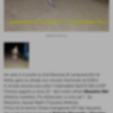
Massimo all´arrivo
Ieri sera si è svolta la 2nd Edizione di Lamporecchio di
Notte, gara su strada con circuito illuminato di 8,5Km.
A vincere ancora una volta l´indomabile Said Er Mili (UISP
Pistoia) seguito a circa 20´´ dal nostro alfiere
Massimo Mei
(Atletica Castello). Più distaccato, a circa ad 1´ da
Massimo, Ayoub Malih (Toscana Atletica).
Prima fra le donne Chiara Giangrandi (GP Alpi Apuane).