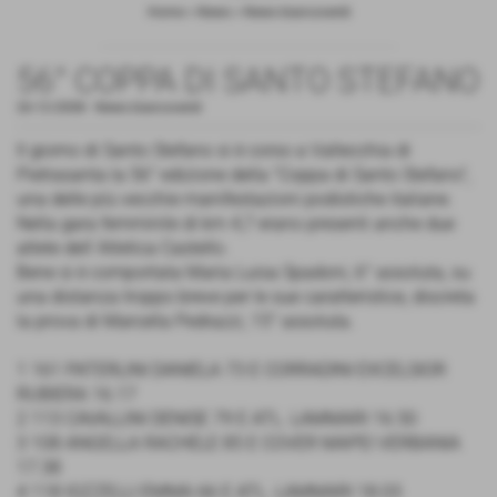
Home
>
News
>
News biancoverdi
56° COPPA DI SANTO STEFANO
26-12-2008
-
News biancoverdi
Il giorno di Santo Stefano si è corso a Vallecchia di
Pietrasanta la 56° edizione della "Coppa di Santo Stefano",
una delle più vecchie manifestazioni podistiche italiane.
Nella gara femminile di km 4,7 erano presenti anche due
atlete dell´Atletica Castello.
Bene si è comportata Maria Luisa Spadoni, 6° assoluta, su
una distanza troppo breve per le sue caratteristice, discreta
la prova di Marcella Pedrazzi, 15° assoluta.
1 161 PATERLINI DANIELA 73 E CORRADINI EXCELSIOR
RUBIERA 16.17
2 113 CAVALLINI DENISE 79 E ATL. LAMMARI 16.50
3 108 ANGELLA RACHELE 85 E COVER MAPEI VERBANIA
17.38
4 118 IOZZELLI EMMA 66 E ATL. LAMMARI 18.03