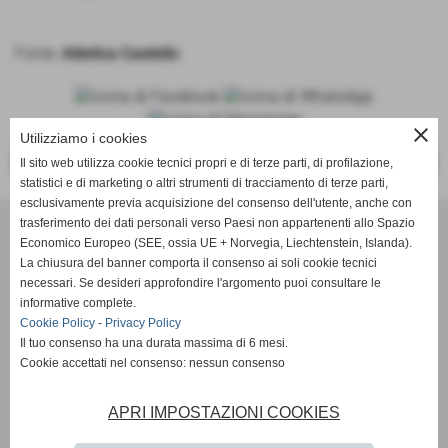
Fonte:
Atletica Castello
close
Utilizziamo i cookies
<<
>>
Il sito web utilizza cookie tecnici propri e di terze parti, di profilazione,
statistici e di marketing o altri strumenti di tracciamento di terze parti,
esclusivamente previa acquisizione del consenso dell'utente, anche con
trasferimento dei dati personali verso Paesi non appartenenti allo Spazio
ASD Atletica Castello
Economico Europeo (SEE, ossia UE + Norvegia, Liechtenstein, Islanda).
La chiusura del banner comporta il consenso ai soli cookie tecnici
necessari. Se desideri approfondire l'argomento puoi consultare le
Via Reginaldo Giuliani, 518 - 50141 Firenze (FI)
informative complete.
P.IVA 01621990488
Cookie Policy
-
Privacy Policy
Il tuo consenso ha una durata massima di 6 mesi.
Cookie accettati nel consenso: nessun consenso
info@atleticacastello.it
APRI IMPOSTAZIONI COOKIES