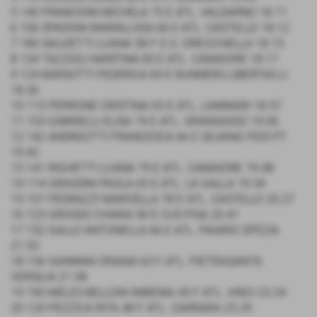
5 140 FRANCIONI MICHELA 75 E ATL. VALDARNO 18.11
6 106 SPADONI MARIALUISA 66 E ATL. CASTELLO 18.12
7 180 SALVIETTI LUANA 58 F G.S. ORECCHIELLA 18.13
8 134 TAZZIOLI MARTINA 85 E ATL. CAMAIORE 18.17
9 124 BARSOTTI FEDERICA 69 E RUNNERS LIBERTAS LI
18.26
10 115 PERRONE CRISTINA 65 E ATL. LAMMARI 18.57
11 153 GABRIELLI ELISA 74 E ATL. GRANSASSO 19.06
12 142 ANDREOTTI FRANCESCA 66 E SILVANO FEDI PT
19.42
13 141 RIGHETTI LUANA 79 E ATL. CAMAIORE 19.48
14 114 GRASSINI PAOLA 65 E ATL. LA GALLA 19.54
15 107 PEDRAZZI MARCELLA 78 E ATL. CASTELLO 20.27
16 125 GROSSO CHIARA 90 E CUS PISA 20.41
17 152 GALLO ANTONELLA 66 E ATL. FAVARO SPEZIA
21.53
18 136 GIANNINI ORIANA 63 F ATL. PIETRASANTA
VERSILIA 21.58
19 190 MELES BELLONI IMBENIA 45 F ATL. VINCI 23.24
20 120 PEZZICA RITA 48 F ATL. CARRARA 23.29