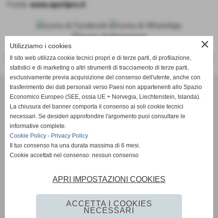
Fonte:
www.sportpro.it
close
Utilizziamo i cookies
<<
>>
Il sito web utilizza cookie tecnici propri e di terze parti, di profilazione,
statistici e di marketing o altri strumenti di tracciamento di terze parti,
esclusivamente previa acquisizione del consenso dell'utente, anche con
trasferimento dei dati personali verso Paesi non appartenenti allo Spazio
ASD Atletica Castello
Economico Europeo (SEE, ossia UE + Norvegia, Liechtenstein, Islanda).
La chiusura del banner comporta il consenso ai soli cookie tecnici
necessari. Se desideri approfondire l'argomento puoi consultare le
Via Reginaldo Giuliani, 518 - 50141 Firenze (FI)
informative complete.
P.IVA 01621990488
Cookie Policy
-
Privacy Policy
Il tuo consenso ha una durata massima di 6 mesi.
Cookie accettati nel consenso: nessun consenso
info@atleticacastello.it
APRI IMPOSTAZIONI COOKIES
ACCETTA I COOKIES
NECESSARI