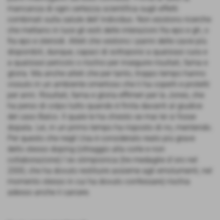
mancanza di ogni certezza scientifica sugli effetti
combinati sulla salute dell´individuo. Non esistono ricerche
che mettano in luce gli esiti delle interazioni fra epo e gh, o
fra epo e steroidi. Atleti che vestono i panni delle cavie più
disponibili, dunque, capaci di sottoporsi a qualsiasi cura e
a qualsiasi pericolo o rischio per inseguire risultati, fama e
gloria. Ma anche atleti che per tanto, troppo tempo hanno
vissuto in un ambiente omertoso che li ha coperti e protetti
per anni. Risultati, fama e gloria effimeri per la Jones, che
ha perso di colpo tutto quando è finita davanti al giudice
del caso Balco. Il quale le ha chiesto se mai lei si fosse
dopata. Lei, in un primo tempo ha risposto di no, mentendo.
Per questo che negli Usa è considerato reato più grave
dello stesso doping (oltraggio alla corte e non
collaborazione) l´ex olimpionica (tre medaglie d´oro nel
2000, che ha dovuto restituire assieme agli emolumenti, nel
momento stesso in cui ha dovuto confessare) rischia
adesso anche il carcere.