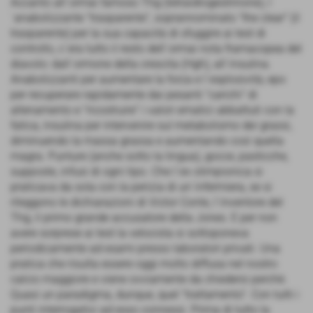
Accanto all´ormai famoso Thg (tetraidrogestrinone), l
´anabolizzante "trasparente", soprannominato "the clear" (il
trasparente) per la sua capacità di sfuggire ai test di
controllo, c´era tutto il resto dell´ormai nota framacopea del
diavolo: dall´ormone della crescita (Hgh), all´insulina.
Anabolizzanti per aumentare la forza e l´esplosività; epo
per recuperare rapidamente dai pesanti "carichi" di
allenamento e "ricostruire" i valori ematici abbattuti con la
fatica, insulina per intervenire sul metabolismo dei grassi,
diminuendo la massa grassa e aumentando così quella
magra. Punture (anche sotto la lingua), gocce, pasticche,
supposte, infusi di ogni tipo. Che l´ex olimpionica si
praticava da sola con la perizia di un´infermiera, se si
rileggono le dichiarazioni di Victor Conte, l´inventore del
Thg, il primo grande accusatore della Jones. E per non
avere sorprese ai test la velocista si sottoponeva
periodicamente ad esami presso laboratori privati. Una
pratica che risulta essere oggi molto diffusa nel nostro
calcio maggiore e viene ovviamente da chiedersi perchè.
Quasi un paradigma, dunque, quel "trattamento". Con tutti i
punti interrogativi ad esso connessi. Prima di tutto la