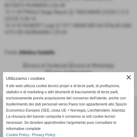
BITONTO RUNNERS 2:26.40
15 1I 39 FRIOLO Diego Mauro (I) 1968 MM40 LE326 C.U.S.
LECCE 2:28.14
16 3I 43 ROBERTI Luigi (I) 1971 MM40 BR144 ATALAS SAN
VITO DEI NORMANNI 2:29.39
Fonte:
Atletica Castello
close
Utilizziamo i cookies
<<
>>
Il sito web utilizza cookie tecnici propri e di terze parti, di profilazione,
statistici e di marketing o altri strumenti di tracciamento di terze parti,
esclusivamente previa acquisizione del consenso dell'utente, anche con
trasferimento dei dati personali verso Paesi non appartenenti allo Spazio
ASD Atletica Castello
Economico Europeo (SEE, ossia UE + Norvegia, Liechtenstein, Islanda).
La chiusura del banner comporta il consenso ai soli cookie tecnici
necessari. Se desideri approfondire l'argomento puoi consultare le
Via Reginaldo Giuliani, 518 - 50141 Firenze (FI)
informative complete.
P.IVA 01621990488
Cookie Policy
-
Privacy Policy