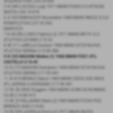
ACQUACETOSA 2:05.29 699
5 4I 349 LUCCIOLI Luigi 1971 MM40 PG003 A.S.ATHLON
BASTIA 2:06.19 679
6 2I 203 MAKHLOUFI Nourredine 1968 MM40 RM232 A.S.D.
ROMATLETICA 2:07.92 642
MAROCCO
7 6I 40 DELLI NOCI Fabrizio (I) 1971 MM40 BR131 A.S.
ATLETICA LATIANO 2:10.52
8 4E 211 LABELLA Giuliano 1968 MM40 IS729 NUOVA
ATLETICA ISERNIA 2:15.80 486
9 2I 333 MASONI Matteo (I) 1968 MM40 FI021 ATL.
CASTELLO 2:16.42
10 5I 215 MANCINI Giampiero 1968 MM40 IS729 NUOVA
ATLETICA ISERNIA 2:17.93 447
11 4I 414 MENALE Marco 1969 MM40 CE033 ASD ARCA
ATL.AVERSA A.AVERSANO 2:17.96 447
12 3E 28 URSO Ruggero 1969 MM40 LE389 AS RUNNING
CLUB 2:19.80 415
13 4E 23 PALLADINO Mario (I) 1969 MM40 PZ543 POD.
BRIENZA 2000 2:19.82
14 3E 939 LACRIOLA Enrico (I) 1971 MM40 BA705