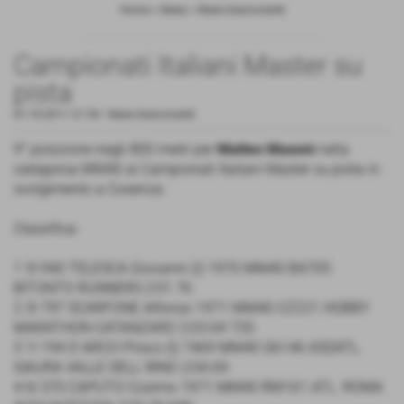
Home
>
News
>
News biancoverdi
Campionati Italiani Master su
pista
01-10-2011 21:54
-
News biancoverdi
9° posizione negli 800 metri per
Matteo Masoni
nella
categoroa MM40 ai Campionati Italiani Master su pista in
svolgimento a Cosenza:
Classifica:
1 5I 940 TELESCA Giovanni (I) 1970 MM40 BA705
BITONTO RUNNERS 2:01.76
2 3I 797 SCARFONE Alfonso 1971 MM40 CZ221 HOBBY
MARATHON CATANZARO 2:03.69 735
3 1I 194 D´ARCO Prisco (I) 1969 MM40 SA146 ASDATL.
ISAURA VALLE DELL´IRNO 2:04.69
4 6I 370 CAPUTO Cosimo 1971 MM40 RM161 ATL. ROMA