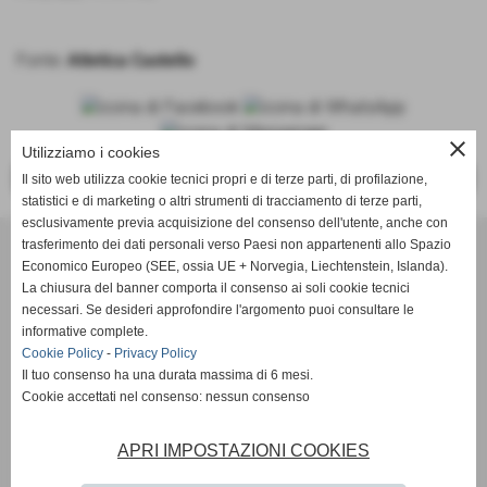
Fonte:
Atletica Castello
close
Utilizziamo i cookies
<<
>>
Il sito web utilizza cookie tecnici propri e di terze parti, di profilazione,
statistici e di marketing o altri strumenti di tracciamento di terze parti,
esclusivamente previa acquisizione del consenso dell'utente, anche con
trasferimento dei dati personali verso Paesi non appartenenti allo Spazio
ASD Atletica Castello
Economico Europeo (SEE, ossia UE + Norvegia, Liechtenstein, Islanda).
La chiusura del banner comporta il consenso ai soli cookie tecnici
necessari. Se desideri approfondire l'argomento puoi consultare le
Via Reginaldo Giuliani, 518 - 50141 Firenze (FI)
informative complete.
P.IVA 01621990488
Cookie Policy
-
Privacy Policy
Il tuo consenso ha una durata massima di 6 mesi.
Cookie accettati nel consenso: nessun consenso
info@atleticacastello.it
APRI IMPOSTAZIONI COOKIES