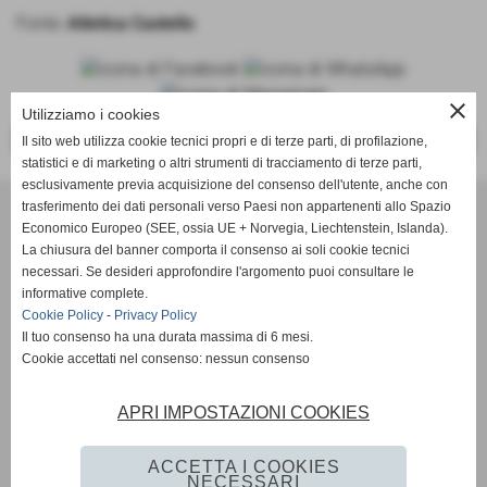
Fonte:
Atletica Castello
close
Utilizziamo i cookies
<<
>>
Il sito web utilizza cookie tecnici propri e di terze parti, di profilazione,
statistici e di marketing o altri strumenti di tracciamento di terze parti,
esclusivamente previa acquisizione del consenso dell'utente, anche con
trasferimento dei dati personali verso Paesi non appartenenti allo Spazio
ASD Atletica Castello
Economico Europeo (SEE, ossia UE + Norvegia, Liechtenstein, Islanda).
La chiusura del banner comporta il consenso ai soli cookie tecnici
necessari. Se desideri approfondire l'argomento puoi consultare le
Via Reginaldo Giuliani, 518 - 50141 Firenze (FI)
informative complete.
P.IVA 01621990488
Cookie Policy
-
Privacy Policy
Il tuo consenso ha una durata massima di 6 mesi.
Cookie accettati nel consenso: nessun consenso
info@atleticacastello.it
APRI IMPOSTAZIONI COOKIES
ACCETTA I COOKIES
NECESSARI