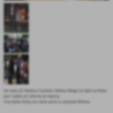
Ieri sera all´Atletica Castello, Milena Megli ha dato la festa
per l´addio all´attività di marcia.
Una bella festa con tanti amici a salutare Milena.