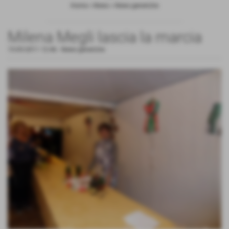
Home
>
News
>
News generiche
Milena Megli lascia la marcia
15-05-2011 12:46
-
News generiche