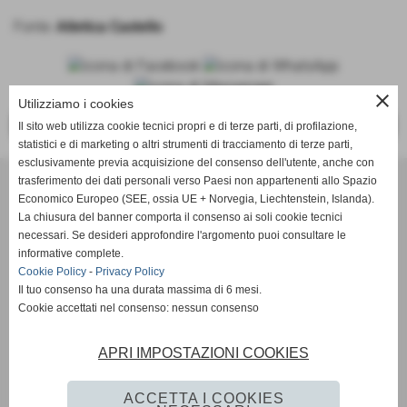
Fonte:
Atletica Castello
close
Utilizziamo i cookies
<<
>>
Il sito web utilizza cookie tecnici propri e di terze parti, di profilazione,
statistici e di marketing o altri strumenti di tracciamento di terze parti,
esclusivamente previa acquisizione del consenso dell'utente, anche con
trasferimento dei dati personali verso Paesi non appartenenti allo Spazio
ASD Atletica Castello
Economico Europeo (SEE, ossia UE + Norvegia, Liechtenstein, Islanda).
La chiusura del banner comporta il consenso ai soli cookie tecnici
necessari. Se desideri approfondire l'argomento puoi consultare le
Via Reginaldo Giuliani, 518 - 50141 Firenze (FI)
informative complete.
P.IVA 01621990488
Cookie Policy
-
Privacy Policy
Il tuo consenso ha una durata massima di 6 mesi.
Cookie accettati nel consenso: nessun consenso
info@atleticacastello.it
APRI IMPOSTAZIONI COOKIES
ACCETTA I COOKIES