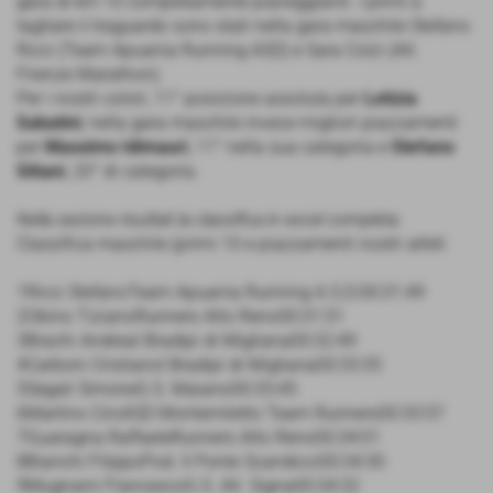
gara di km 10 completamente pianeggianti. I primi a
tagliare il traguardo sono stati nella gara maschile Stefano
Ricci (Team Apuania Running ASD) e Sara Colzi (Atl.
Firenze Marathon).
Per i nostri colori, 11° posizione assoluta per
Letizia
Sabatini
; nella gara maschile invece migliori piazzamenti
per
Massimo Idimauri
, 11° nella sua categoria e
Stefano
Siliani
, 20° di categoria.
Nella sezione risultati la classifica in excel completa
Classifica maschile (primi 10 e piazzamenti nostri atleti
1Ricci StefanoTeam Apuania Running A.S.D.00:31:49
2Obino TizianoRunners Alto Reno00:31:51
3Brachi AndreaI Bradipi di Migliana00:32:49
4Carboni CristianoI Bradipi di Migliana00:33:35
5Segali SimoneG.S. Maiano00:33:45
6Martino CiroASD Montemiletto Team Runners00:33:57
7Guaragna RaffaeleRunners Alto Reno00:34:01
8Bianchi FilippoPod. Il Ponte Scandicci00:34:30
9Mugnaini FrancescoG.S. Atl. Signa00:34:32