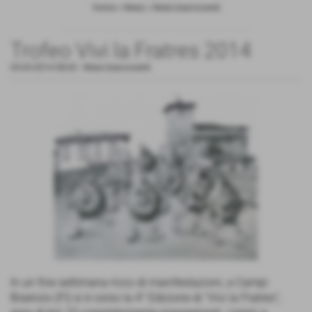
Home
>
News
>
News biancoverdi
Trofeo Vivi la Fratres 2014
05-03-2014 08:02
-
News biancoverdi
In un fine settimana ricco di manifestazioni, a Campi
Bisenzio (FI) si è corso la 4° Edizione di "Vivi la Fratres";