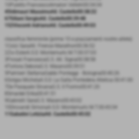
10Puletto FrancescoAmatori Velletri00:34:34
45Idimauri MassimoAtl. Castello00:38:22
67Siliani SergioAtl. Castello00:39:48
152Visconti AdrianoAtl. Castello00:49:03
classifica femminile (prime 10 e piazzamenti nostre atlete)
1Colzi SaraAtl. Firenze Marathon00:36:52
2Zio EsterA.S.D. Montemurlo M.T.00:37:03
3Frosali FrancescaG.S. Atl. Signa00:38:58
4Tortora DeboraG.S. Maiano00:39:51
5Palmieri StefaniaGabbi Ponteggi - Bologna00:40:26
6Sotgia MichelaA.S.D. La Galla Pontedera Atletica 00:41:00
7De Pasquale SilvanaG.S. Il Fiorino00:41:20
8Smardel Erika00:41:51
9Gabrielli SaraG.S. Maiano00:43:02
10Drovandi SimonaA.S.D. Montemurlo M.T.00:43:34
11Sabatini LetiziaAtl. Castello00:45:02