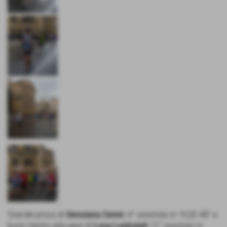
Grande prova di
Genziana Cenni
, 4° assoluta in 1h26´48" e
buon rientro alle gare di
Luca Lastraioli
12° assoluto in