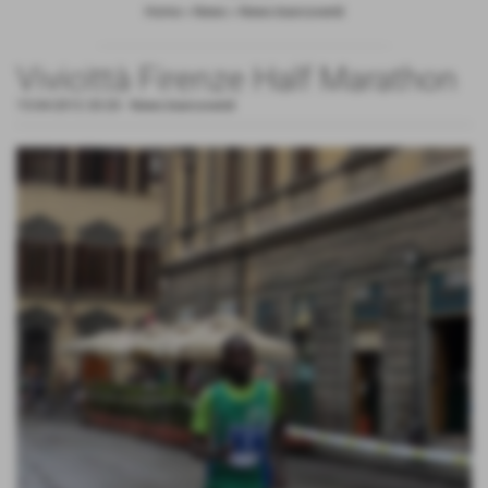
Home
>
News
>
News biancoverdi
Vivicittà Firenze Half Marathon
15-04-2012 20:20
-
News biancoverdi