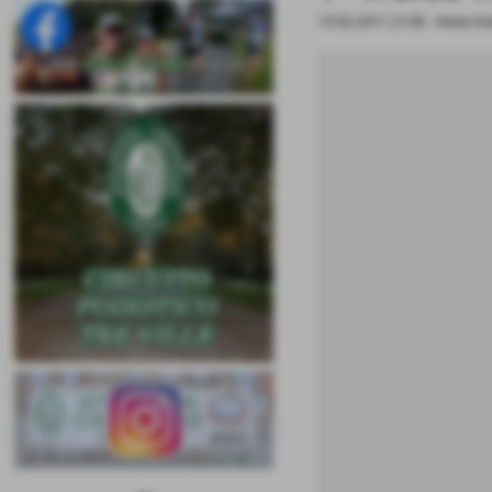
13-02-2011 21:06
-
News bi