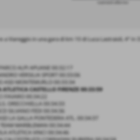
Lastraioli all´arrivo
e a Viareggio in una gara di km 10 di Luca Lastraioli, 4° in 
 PARCO ALPI APUANE 00:32:17
ANDRO VERSILIA SPORT 00:33:06
O ASD MONTEMURLO 00:33:34
A ATLETICA CASTELLO FIRENZE 00:33:59
CI FAVARO 00:34:22
G.S. ORECCHIELLA 00:34:33
SCD SILVANO FEDI 00:34:36
SD LA GALLA PONTEDERA ATL. 00:34:37
E TEAM MARBLEMAN 00:34:44
LA ATLETICA VINCI 00:34:46
 CALCESTRUZZI CORRADINI RUBIERA 00:34:58