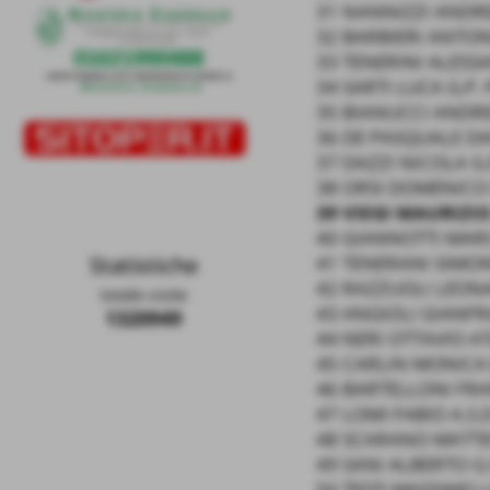
31 NANNIZZI ANDRE
32 BARBIERI ANTO
33 TENERINI ALES
34 SARTI LUCA G.P.
35 BIANUCCI ANDRE
36 DE PASQUALE DAN
37 DAZZI NICOLA G.
38 ORSI DOMENICO 
39 VIEGI MAURIZIO
40 GIANNOTTI MARC
Statistiche
41 TENERANI SIMON
42 RAZZUOLI LEON
totale visite
43 ANGIOLI GIANF
1320949
44 NERI OTTAVIO AT
45 CARLIN MONICA
46 BARTELLONI FR
47 LOMI FABIO A.S.D
48 SCARANO MATTEO
49 SANI ALBERTO G.S
50 TESTI MASSIMO 