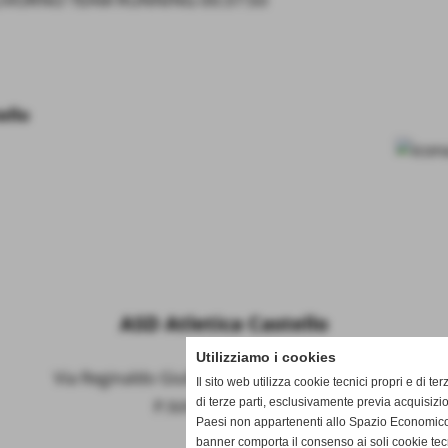
ello
ASD Atletica Castello
Utilizziamo i cookies
Via Reginaldo Giuliani, 518 - 50141 Firenze (FI)
Il sito web utilizza cookie tecnici propri e di ter
di terze parti, esclusivamente previa acquisizi
P.IVA 01621990488
Paesi non appartenenti allo Spazio Economico
banner comporta il consenso ai soli cookie tec