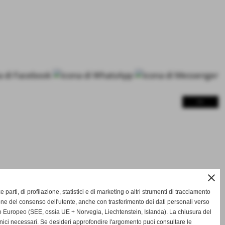
>>
close
ze parti, di profilazione, statistici e di marketing o altri strumenti di tracciamento
one del consenso dell'utente, anche con trasferimento dei dati personali verso
 Europeo (SEE, ossia UE + Norvegia, Liechtenstein, Islanda). La chiusura del
nici necessari. Se desideri approfondire l'argomento puoi consultare le