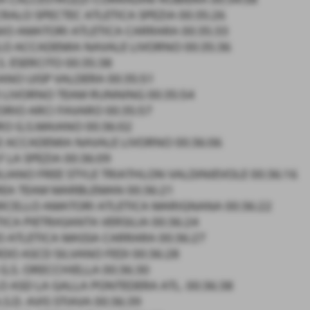
RALO SPECTEC ATLETICA SPEZIA 00:35:26
IO AMATORI ATLETICA CARRARA 00:35:33
LO ACCADEMIA NAVALE LIVORNO 00:35:36
S. ESERCITO 00:35:38
ANO UISP VALDERA 00:35:51
 LIVORNO TEAM RUNNING 00:35:54
ORIO ARCI FAVARO 00:35:57
O G.S.MAIANO 00:36:02
E ACCADEMIA NAVALE LIVORNO 00:36:06
 LA SPEZIA 00:36:09
LIANO FREE STYLE TRIATHLON VALDINIEVOLE 00:36:16
REA TEAM MARBLEMAN 00:36:21
RCELLO AMATORI ATLETICA MARIGNANA 00:36:22
ICA PIETRASANTA VERSILIA 00:36:24
O ATLETICA MASSA CARRARA 00:36:27
DO ASCD SILVANO FEDI 00:36:28
G.S. ORECCHIELLA 00:36:30
 ASD LA GALLA PONTEDERA ATL. 00:36:38
S.D. AVIS STIAVA 00:36:39