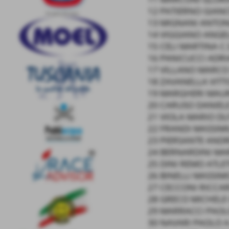
12 PATIERNO GIANC
13 MIGNANI ANTON
14 VIGGIANO ANGE
15 CELI MARTINA C.
16 PANICUCCI ADRI
17 VILLANO MARCO
18 ZAVANELLA VITT
19 MARGHERI MAUR
20 CARUSO DANIEL
21 VIOLA MARIO DLF
22 FRANDI MASSIMI
23 PIERSANTE AND
24 BERNARDINI MA
25 DINI REMO ATLET
26 BINELLI MASSIM
27 CECCONI RICCAR
28 GRECO MICHELE 
29 MARRACCI PAOLO
30 NAVARI PAOLO A.