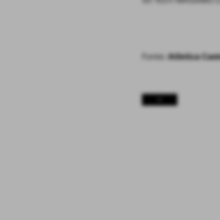
Fonte:
Atletica Cast
<<