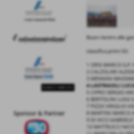
Buon rientro alle gar
classifica primi 50:
1 ORSI MARCO G.P.
2 CALZOLARI ALESS
3 MENNINI MASSIM
4 LASTRAIOLI LUC
ELENCO COMPLETO
5 CIPRO SERGIO AR
6 BERTOLINI LUIGI 
7 PIZZA VIRGILIO A
Sponsor & Partner
8 MARTINI MARCO A
9 DI VICO GABRIEL
10 MATTEUCCI NICO
11 MARCONI GLORIA