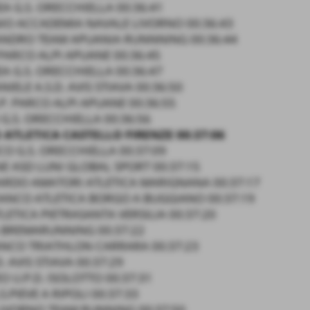
A G.S. ORECCHIELLA 00:36:41
NIO ACCADEMIA NAVALE LIVORNO 00:36:43
SANDRO TEAM APUANIA RUNNNING 00:36:44
 PARCO ALPI APUANE 00:36:45
A G.S. ORECCHIELLA 00:36:47
IELE A.S.D. AVIS STIAVA 00:36:50
P. PARCO ALPI APUANE 00:36:55
G.S. ORECCHIELLA 00:36:56
 ATLETICA CASTELLO FIRENZE 00:37:06
O G.S. ORECCHIELLA 00:37:09
E ASD LUNI GLOBAL SPORT 00:37:15
ARDO AMATORI ATLETICA MARIGNANA 00:37:17
RANCO ATLETICA BORGO A BUGGIANO 00:37:19
LETICA PIETRASANTA VERSILIA 00:37:20
 BREMARUNNING 00:37:22
ANCO TRIATHLON CARRARA 00:37:23
. AVIS STIAVA 00:37:29
 U.P.D. ISOLOTTO 00:37:31
.PIEVE A RIPOLI 00:37:33
LIVORNO TEAM RUNNING 00:37:50