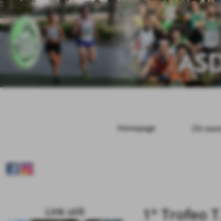
Homepage
Chi sia
1° Trofeo 
Link utili