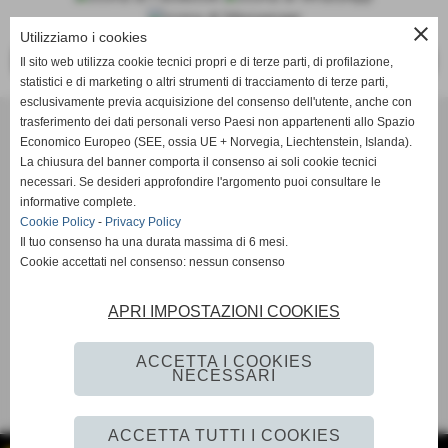
close
Utilizziamo i cookies
<<
>>
Il sito web utilizza cookie tecnici propri e di terze parti, di profilazione,
statistici e di marketing o altri strumenti di tracciamento di terze parti,
esclusivamente previa acquisizione del consenso dell'utente, anche con
trasferimento dei dati personali verso Paesi non appartenenti allo Spazio
ASD Atletica Castello
Economico Europeo (SEE, ossia UE + Norvegia, Liechtenstein, Islanda).
La chiusura del banner comporta il consenso ai soli cookie tecnici
necessari. Se desideri approfondire l'argomento puoi consultare le
Via Reginaldo Giuliani, 518 - 50141 Firenze (FI)
informative complete.
P.IVA 01621990488
Cookie Policy
-
Privacy Policy
Il tuo consenso ha una durata massima di 6 mesi.
Cookie accettati nel consenso: nessun consenso
info@atleticacastello.it
APRI IMPOSTAZIONI COOKIES
ACCETTA I COOKIES
NECESSARI
Privacy Policy
-
Cookie Policy
ACCETTA TUTTI I COOKIES