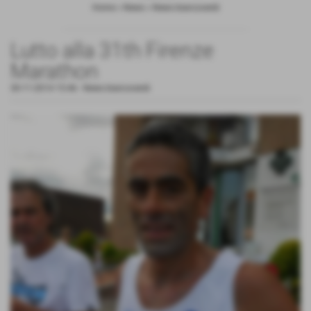
Home
>
News
>
News biancoverdi
Lutto alla 31th Firenze
Marathon
30-11-2014 15:46
-
News biancoverdi