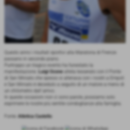
Questo anno i risultati sportivi alla Maratona di Firenze
passano in secondo piano.
Purtroppo un tragico evento ha funestato la
manifestazione.
Luigi Ocone
atleta tesserato con il Ponte
di San Miniato che spesso si allenava con i nostri a Empoli
e San Miniato è deceduto a seguito di un malore a meno di
un chilometro dall´arrivo.
In queste occasioni non ci sono parole, possiamo solo
esprimere le nostre più sentite condoglianze alla famiglia.
Fonte:
Atletica Castello