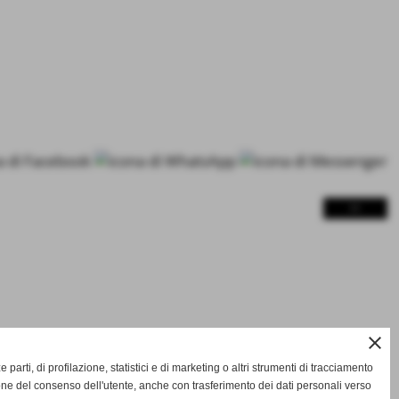
>>
close
ze parti, di profilazione, statistici e di marketing o altri strumenti di tracciamento
one del consenso dell'utente, anche con trasferimento dei dati personali verso