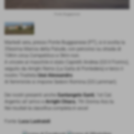
Ponte Buggianese
Martedì sera, presso Ponte Buggianese (PT), si è svolta la
35esima Marcia della Palude, con percorso su strada di
10Km circa Competitivo e 5Km non.
A vincere al maschile è stato Capretti Andrea (GS Il Fiorino),
seguito da Arrighi Remo (La Galla di Pontedera) e terzo il
nostro Triatleta
Ussi Alessandro
.
Al femminile si impone Sedoni Romina (GS Lammari).
Dei nostri presenti anche
Santangelo Santi
, 1st Cat.
Argento all´arrivo e
Arrighi Chiara
, 7th Donna Ass.ta.
Nei risultati la classifica completa in excel
Fonte:
Luca Lastraioli