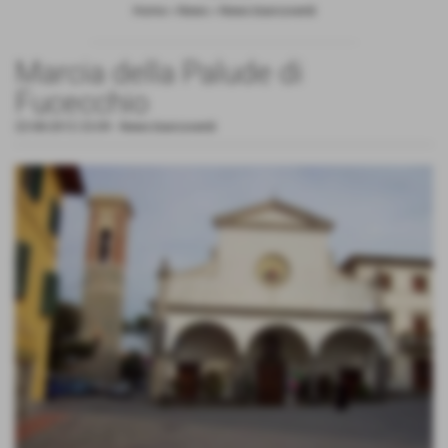
Home
>
News
>
News biancoverdi
Marcia della Palude di
Fucecchio
22-08-2012 23:09
-
News biancoverdi