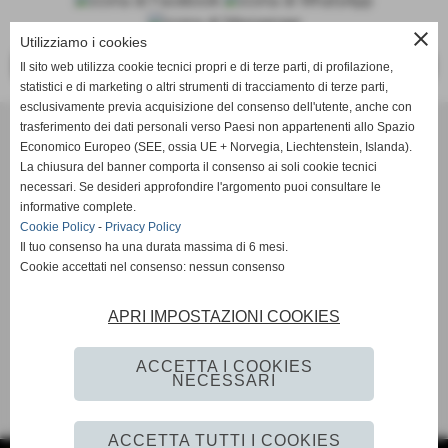
close
Utilizziamo i cookies
<<
>>
Il sito web utilizza cookie tecnici propri e di terze parti, di profilazione,
statistici e di marketing o altri strumenti di tracciamento di terze parti,
esclusivamente previa acquisizione del consenso dell'utente, anche con
trasferimento dei dati personali verso Paesi non appartenenti allo Spazio
ASD Atletica Castello
Economico Europeo (SEE, ossia UE + Norvegia, Liechtenstein, Islanda).
La chiusura del banner comporta il consenso ai soli cookie tecnici
necessari. Se desideri approfondire l'argomento puoi consultare le
Via Reginaldo Giuliani, 518 - 50141 Firenze (FI)
informative complete.
P.IVA 01621990488
Cookie Policy
-
Privacy Policy
Il tuo consenso ha una durata massima di 6 mesi.
Cookie accettati nel consenso: nessun consenso
info@atleticacastello.it
APRI IMPOSTAZIONI COOKIES
ACCETTA I COOKIES
NECESSARI
Privacy Policy
-
Cookie Policy
ACCETTA TUTTI I COOKIES