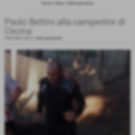
Home
>
News
>
News generiche
Paolo Bettini alla campestre di
Cecina
16-01-2011 22:11
-
News generiche