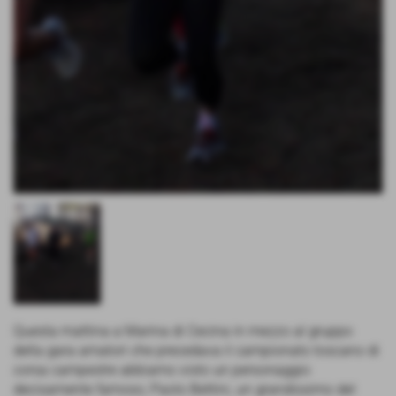
Questa mattina a Marina di Cecina in mezzo al gruppo
della gara amatori che precedava il campionato toscano di
corsa campestre abbiamo visto un personaggio
decisamente famoso; Paolo Bettini, un grandissimo del