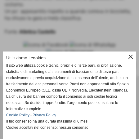
ciclismo.
Un po´ appesantito rispetto a quando correva in bicicletta,
ha chiuso la gara e metà classifica.
Fonte:
Atletica Castello
close
Utilizziamo i cookies
<<
>>
Il sito web utilizza cookie tecnici propri e di terze parti, di profilazione,
statistici e di marketing o altri strumenti di tracciamento di terze parti,
esclusivamente previa acquisizione del consenso dell'utente, anche con
trasferimento dei dati personali verso Paesi non appartenenti allo Spazio
ASD Atletica Castello
Economico Europeo (SEE, ossia UE + Norvegia, Liechtenstein, Islanda).
La chiusura del banner comporta il consenso ai soli cookie tecnici
necessari. Se desideri approfondire l'argomento puoi consultare le
Via Reginaldo Giuliani, 518 - 50141 Firenze (FI)
informative complete.
P.IVA 01621990488
Cookie Policy
-
Privacy Policy
Il tuo consenso ha una durata massima di 6 mesi.
Cookie accettati nel consenso: nessun consenso
info@atleticacastello.it