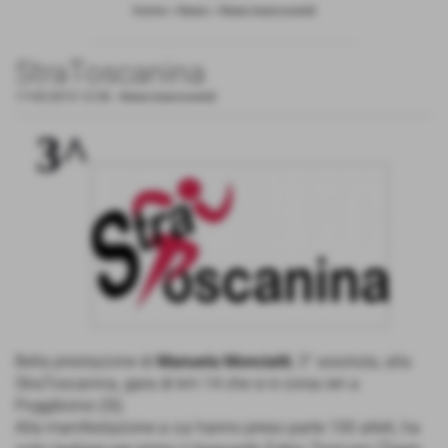
Home
>
News
>
News biancoverdi
StraToscanina
17-05-2015 12:56
-
News biancoverdi
Bella prestazione di
Manuela Monciatti
, 3° assoluta, alla
StraToscanina, gara di km 14 che si è corsa ieri a
Poggibonsi (SI).
Alla manifestazione a cui hanno preso parte 100 atleti, ha