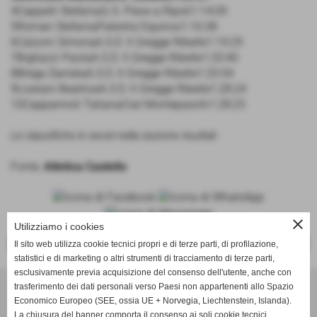
4Cappelli StefaniaG.S. Pieve a Ripoli1:14:09
5Roman StefaniaPalestra Equinox1:16:38
6Calzoni SimonaA.S.D. Il Gregge Ribelle1:19:29
7Bigliazzi PaolaA.S.D. Il Gregge Ribelle1:20:40
8Brega DanielaA.S.D. Il Gregge Ribelle1:20:54
9Liverani BeatriceA.S.D. Il Gregge Ribelle1:28:24
10Cappannoli TatianaCral Montepaschi1:28:25
Le classifiche in excel nella sezione risultati
Fonte:
Atletica Castello
close
Utilizziamo i cookies
<<
>>
Il sito web utilizza cookie tecnici propri e di terze parti, di profilazione,
statistici e di marketing o altri strumenti di tracciamento di terze parti,
esclusivamente previa acquisizione del consenso dell'utente, anche con
trasferimento dei dati personali verso Paesi non appartenenti allo Spazio
ASD Atletica Castello
Economico Europeo (SEE, ossia UE + Norvegia, Liechtenstein, Islanda).
La chiusura del banner comporta il consenso ai soli cookie tecnici