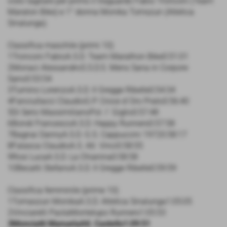
visto tagliare per primo il traguardo Fabio Tronconi (Team
Maraton Bike) e 1° donna Monika Tomszun (Atletica
Sinalunga).
Classifica maschile (primi 10)
1Tronconi FabioA.S.D. Team Marathon Bike0:51:01
2Monaci AlessandroS.S.D.S. Mens Sana in Corpore
Sano0:53:54
3Tumino LorenzoA.S.D. Il Gregge Ribelle0:54:34
4Fanciullacci ClaudioG.P. Croce d´Oro Prato0:56:40
5Di Serio MassimilianoPol. I´ Giglio0:57:48
6Bondi FrancescoA.S.D. Happy Runners0:57:58
7Bagnai DannyA.S.D. G.S. Cappuccini 19720:58:17
8Falasca ClaudioA.S. Atl. Vinci0:58:55
9Rosi LucaA.S.D. La Chianina0:58:58
10Becatti StefanoA.S.D. Il Gregge Ribelle0:59:59
Classifica femminile (prime 10)
1Tomaszun MonikaA.S.D. Atletica Sinalunga1:05:05
2Vinciarelli PaolaMontelupo Runners1:05:53
3Monciatti ManuelaAtl. Castello1:09:51