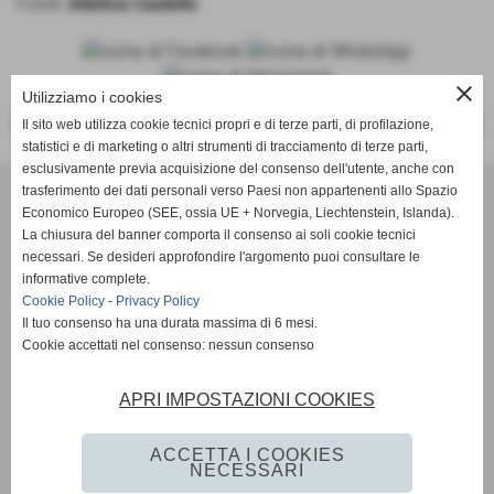
Fonte:
Atletica Castello
close
Utilizziamo i cookies
<<
>>
Il sito web utilizza cookie tecnici propri e di terze parti, di profilazione,
statistici e di marketing o altri strumenti di tracciamento di terze parti,
esclusivamente previa acquisizione del consenso dell'utente, anche con
trasferimento dei dati personali verso Paesi non appartenenti allo Spazio
ASD Atletica Castello
Economico Europeo (SEE, ossia UE + Norvegia, Liechtenstein, Islanda).
La chiusura del banner comporta il consenso ai soli cookie tecnici
necessari. Se desideri approfondire l'argomento puoi consultare le
Via Reginaldo Giuliani, 518 - 50141 Firenze (FI)
informative complete.
P.IVA 01621990488
Cookie Policy
-
Privacy Policy
Il tuo consenso ha una durata massima di 6 mesi.
Cookie accettati nel consenso: nessun consenso
info@atleticacastello.it
APRI IMPOSTAZIONI COOKIES
ACCETTA I COOKIES
NECESSARI