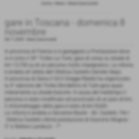
Home
>
News
>
News biancoverdi
gare in Toscana - domenica 8
novembre
08-11-2009
-
News biancoverdi
In provincia di Firenze si è gareggiato a Pontassieve dove
si è corso il 30° Trofeo La Torre, gara di corsa su strada di
km 13,700 su di un percorso molto impegnativo. La vittoria
è andata all´atleta dell´Atletica Castello Daniele Sequi.
In provincia di Siena il GS Il Gregge Ribelle ha organizzato
la 4° edizione del Trofeo Brindellino di Tulle gara quasi
interamente su strade bianche. A causa del maltempo il
percorso è stato modificato ed accorciato di un paio di km,
il chilometraggio della gara è stato di km 8,600.
La vittoria è andata a Salvatore Basile - Atl. Castello. Per l
´Atletica Castello ottime prestazione di Giacomo Mugnai -
5° e Stefano Landozzi - 7°