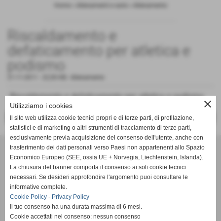
Home
>
Allenamenti e varie
>
Allenamento
Riscaldamento e
defaticamento per atletica e
podismo
21-11-2011
- 22,50 KB
-
Allenamento
Riscaldamento e defaticamento per atletica e podismo
close
Utilizziamo i cookies
<< PRECEDENTE
SUCCESSIVO >>
Il sito web utilizza cookie tecnici propri e di terze parti, di profilazione,
statistici e di marketing o altri strumenti di tracciamento di terze parti,
esclusivamente previa acquisizione del consenso dell'utente, anche con
trasferimento dei dati personali verso Paesi non appartenenti allo Spazio
ASD Atletica Castello
Economico Europeo (SEE, ossia UE + Norvegia, Liechtenstein, Islanda).
La chiusura del banner comporta il consenso ai soli cookie tecnici
necessari. Se desideri approfondire l'argomento puoi consultare le
Via Reginaldo Giuliani, 518 - 50141 Firenze (FI)
informative complete.
P.IVA 01621990488
Cookie Policy
-
Privacy Policy
Il tuo consenso ha una durata massima di 6 mesi.
Cookie accettati nel consenso: nessun consenso